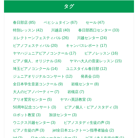
タグ
春日部店 (85)
ベヒシュタイン (67)
セール (47)
特別レッスン (42)
川越店 (40)
春日部西口センター (33)
エレクトーンフェスティバル (26)
川越センター (24)
ピアノフェスティバル (20)
キャンパスレポート (17)
ヤマハジュニアピアノコンクール (17)
ピアノレッスン (16)
ピアノ個人、オリジナル (16)
ヤマハ大人の音楽レッスン (15)
埼玉ピアノコンクール (14)
ユニスタイル春日部 (12)
ジュニアオリジナルコンサート (12)
発表会 (10)
全日本学生音楽コンクール (9)
岩槻センター (8)
大人のピアノパーティー (7)
岩槻店 (7)
アリオ鷲宮センター (5)
ヤマハ英語教室 (3)
50周年記念コンサート (3)
ピアノ個人・ピアノスタディ (3)
ロボット教室 (3)
加須センター (3)
ウニクス川越センター (3)
ピアノスタディ生徒の声 (3)
ピアノ生徒の声 (3)
jet全日本エレクトーン指導者協会 (2)