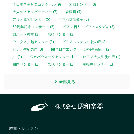
全日本学生音楽コンクール (9)
岩槻センター (8)
大人のピアノパーティー (7)
岩槻店 (7)
アリオ鷲宮センター (5)
ヤマハ英語教室 (3)
50周年記念コンサート (3)
ピアノ個人・ピアノスタディ (3)
ロボット教室 (3)
加須センター (3)
ウニクス川越センター (3)
ピアノスタディ生徒の声 (3)
ピアノ生徒の声 (3)
jet全日本エレクトーン指導者協会 (2)
jet (2)
ワカバウォークセンター (1)
ピアノ大人生徒の声 (1)
白岡センター (1)
宮代センター (1)
南桜井センター (1)
全部見る
教室・レッスン