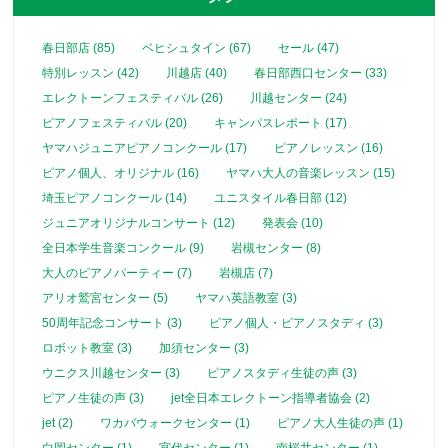
春日部店 (85)
ベヒシュタイン (67)
セール (47)
特別レッスン (42)
川越店 (40)
春日部西口センター (33)
エレクトーンフェスティバル (26)
川越センター (24)
ピアノフェスティバル (20)
キャンパスレポート (17)
ヤマハジュニアピアノコンクール (17)
ピアノレッスン (16)
ピアノ個人、オリジナル (16)
ヤマハ大人の音楽レッスン (15)
埼玉ピアノコンクール (14)
ユニスタイル春日部 (12)
ジュニアオリジナルコンサート (12)
発表会 (10)
全日本学生音楽コンクール (9)
岩槻センター (8)
大人のピアノパーティー (7)
岩槻店 (7)
アリオ鷲宮センター (5)
ヤマハ英語教室 (3)
50周年記念コンサート (3)
ピアノ個人・ピアノスタディ (3)
ロボット教室 (3)
加須センター (3)
ウニクス川越センター (3)
ピアノスタディ生徒の声 (3)
ピアノ生徒の声 (3)
jet全日本エレクトーン指導者協会 (2)
jet (2)
ワカバウォークセンター (1)
ピアノ大人生徒の声 (1)