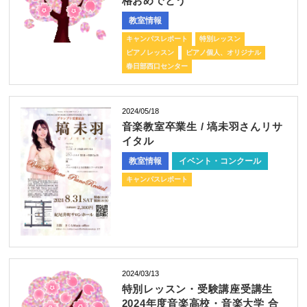
格おめでとう
教室情報
キャンパスレポート
特別レッスン
ピアノレッスン
ピアノ個人、オリジナル
春日部西口センター
2024/05/18
音楽教室卒業生 / 塙未羽さんリサ
イタル
教室情報
イベント・コンクール
キャンパスレポート
2024/03/13
特別レッスン・受験講座受講生
2024年度音楽高校・音楽大学 合