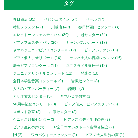
タグ
春日部店 (85)
ベヒシュタイン (67)
セール (47)
特別レッスン (42)
川越店 (40)
春日部西口センター (33)
エレクトーンフェスティバル (26)
川越センター (24)
ピアノフェスティバル (20)
キャンパスレポート (17)
ヤマハジュニアピアノコンクール (17)
ピアノレッスン (16)
ピアノ個人、オリジナル (16)
ヤマハ大人の音楽レッスン (15)
埼玉ピアノコンクール (14)
ユニスタイル春日部 (12)
ジュニアオリジナルコンサート (12)
発表会 (10)
全日本学生音楽コンクール (9)
岩槻センター (8)
大人のピアノパーティー (7)
岩槻店 (7)
アリオ鷲宮センター (5)
ヤマハ英語教室 (3)
50周年記念コンサート (3)
ピアノ個人・ピアノスタディ (3)
ロボット教室 (3)
加須センター (3)
ウニクス川越センター (3)
ピアノスタディ生徒の声 (3)
ピアノ生徒の声 (3)
jet全日本エレクトーン指導者協会 (2)
jet (2)
ワカバウォークセンター (1)
ピアノ大人生徒の声 (1)